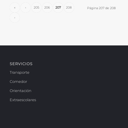
«
‹
205
206
207
208
Página 207 de 208
›
SERVICIOS
Transporte
Comedor
Orientación
Extraescolares