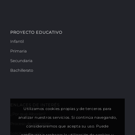
PROYECTO EDUCATIVO
Infantil
Primaria
Secundaria
Bachillerato
ENLACES DE INTERÉS
Utilizamos cookies propias y de terceros para
¿Por qué Alborán?
analizar nuestros servicios. Si continúa navegando,
Proceso de admisión
consideraremos que acepta su uso. Puede
Solicitud de visita
configurar o rechazar la utilización de cookies u