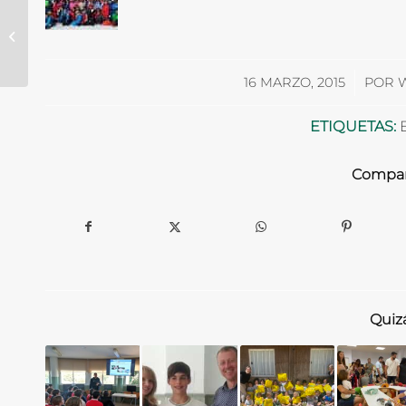
Marbella Voluntaria y
Colegio Alborán nos
presentan su
proyecto solidario
/
16 MARZO, 2015
POR
en...
ETIQUETAS:
Compart
Quizá