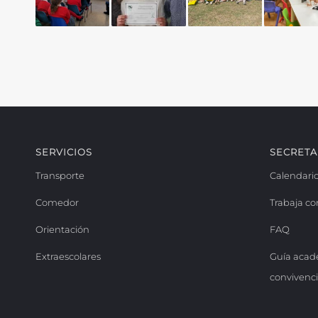
SERVICIOS
SECRETA
Transporte
Calendari
Comedor
Trabaja co
Orientación
FAQ
Extraescolares
Guía acad
convivenc