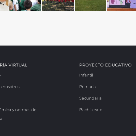
RÍA VIRTUAL
PROYECTO EDUCATIVO
o
Infantil
n nosotros
Primaria
Secundaria
émica y normas de
Bachillerato
ia