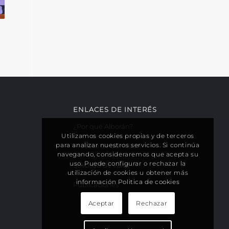
ENLACES DE INTERÉS
¿Por qué Alborán?
Utilizamos cookies propias y de terceros
para analizar nuestros servicios. Si continúa
Proceso de admisión
navegando, consideraremos que acepta su
uso. Puede configurar o rechazar la
Solicitud de visita
utilización de cookies u obtener más
información
Politica de cookies
Publicaciones
Aceptar
Rechazar