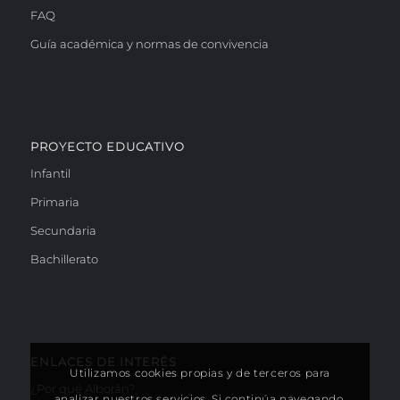
FAQ
Guía académica y normas de convivencia
PROYECTO EDUCATIVO
Infantil
Primaria
Secundaria
Bachillerato
ENLACES DE INTERÉS
Utilizamos cookies propias y de terceros para
¿Por qué Alborán?
analizar nuestros servicios. Si continúa navegando,