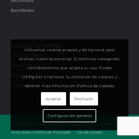
Secundaria
Bachillerato
ENLACES DE INTERÉS
Utilizamos cookies propias y de terceros para
¿Por qué Alborán?
analizar nuestros servicios. Si continúa navegando,
Proceso de admisión
consideraremos que acepta su uso. Puede
Solicitud de visita
configurar o rechazar la utilización de cookies u
Publicaciones
obtener más información
Politica de cookies
Aceptar
Rechazar
Configuración general
© Copyright - Colegio Alborán. Developed by
Design Yourself
Aviso Legal y Política de Privacidad
Uso de cookies
Llámanos
Cómo llegar
Pide cita