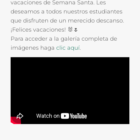
vacaciones de Semana Santa. Les
deseamos a todos nuestros estudiantes
que disfruten de un merecido descanso.
¡Felices vacaciones! 🐰🌷
Para acceder a la galería completa de
imágenes haga
clic aquí
.