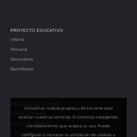
PROYECTO EDUCATIVO
Infantil
Primaria
Secundaria
Bachillerato
ENLACES DE INTERÉS
Utilizamos cookies propias y de terceros para
¿Por qué Alborán?
analizar nuestros servicios. Si continúa navegando,
Proceso de admisión
consideraremos que acepta su uso. Puede
Solicitud de visita
configurar o rechazar la utilización de cookies u