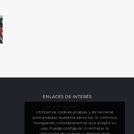
ENLACES DE INTERÉS
¿Por qué Alborán?
Utilizamos cookies propias y de terceros
para analizar nuestros servicios. Si continúa
Proceso de admisión
navegando, consideraremos que acepta su
uso. Puede configurar o rechazar la
Solicitud de visita
utilización de cookies u obtener más