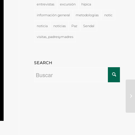
entrevistas
excursión
hípica
información general
metodologías
notic
noticia
noticias
Paz
Sendal
visitas_padresymadres
SEARCH