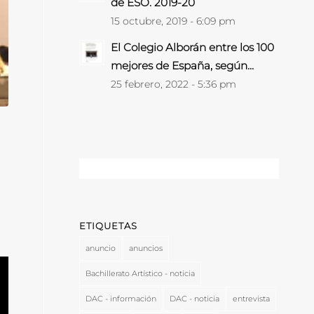
de ESO. 2019-20
15 octubre, 2019 - 6:09 pm
El Colegio Alborán entre los 100
mejores de España, según...
25 febrero, 2022 - 5:36 pm
ETIQUETAS
anuncio
anuncios
Bachillerato Artístico - noticia
DAC - información
DAC - noticia
entrevista