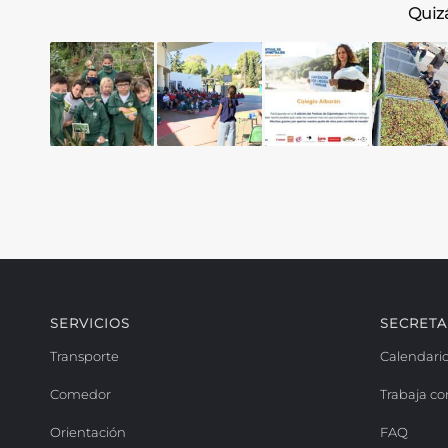
Quizá
SERVICIOS
SECRETA
Transporte
Calendari
Comedor
Trabaja co
Orientación
FAQ